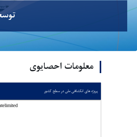
توسعە
معلومات احصایوی
پروژه های انکشافی ملی در سطح کشور