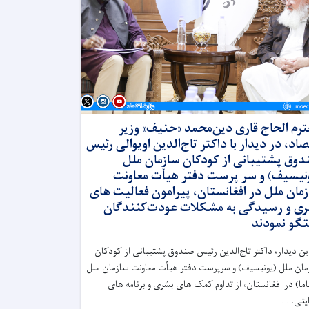
رم الحاج قاری دین‌محمد «حنیف» وزیر
صاد، در دیدار با داکتر تاج‌الدین اویوالی رئیس
وق پشتیبانی از کودکان سازمان ملل
نیسیف) و سر پرست دفتر هیأت معاونت
مان ملل در افغانستان، پیرامون فعالیت های
ی و رسیدگی به مشکلات عودت‌کنندگان
گو نمودند
ین دیدار، داکتر تاج‌الدین رئیس صندوق پشتیبانی از کودکان
ان ملل (یونیسیف) و سرپرست دفتر هیأت معاونت سازمان ملل
اما) در افغانستان، از تداوم کمک های بشری و برنامه های
تی. . .