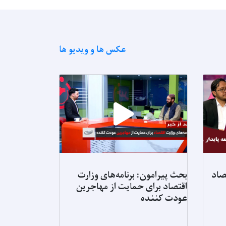
عکس ها و ویدیو ها
صاد
بحث پیرامون: برنامه‌های وزارت
برنامه های وز
اقتصاد برای حمایت از مهاجرین
با ناامنی غذا
عودت کننده
کاهش تدریجی
افغانستان