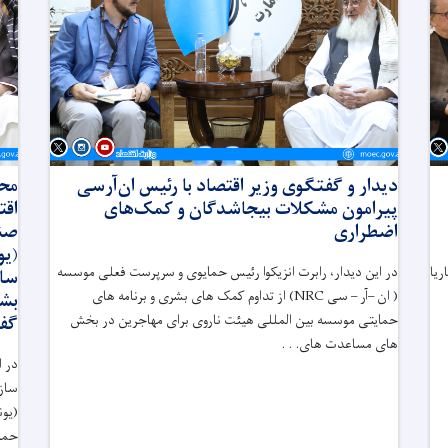
دیدار و گفتگوی وزیر اقتصاد با رئیس ان‌آر‌سی
محت
پیرامون مشکلات بیجاشدگان و کمک‌های
اقت
اضطراری
صند
(یو
ریا
در این دیدار، رابرت انزیکوا رئیس حمایوی و سرپرست فعلی موسسه
ساز
( ان –آر – سی
NRC
) از تداوم کمک های بشری و برنامه های
بشر
حمایتی موسسه بین المللی هیئت ناروی برای مهاجرین در بخش
گفت
های مساعدت های. . .
در ا
سازم
(یون
حمای