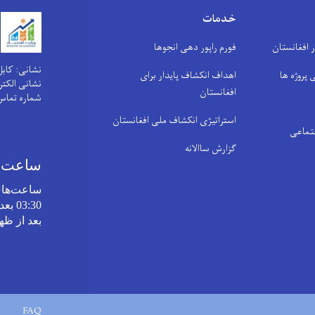
خدمات
افغانستان
فورم راپور دهی انجوها
نشانی: کابل
 پروژه ها
اهداف انکشاف پایدار برای
نشانی الکترونیکی: .af
افغانستان
شماره تماس
استراتیژی انکشاف ملی افغانستان
تماعی
گزارش ساالانه
ساعت‌ها
ساعت‌های
بعد از ظه
FAQ