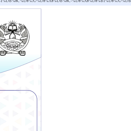
A7%D8%B1%DB%8C%D8%A7%D8%A8%DB%8C-%D8%A8%D8%B1%D8%