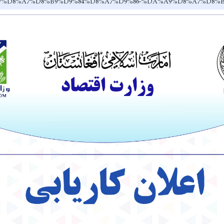
v.af/dr/%D8%A7%D8%B9%D9%84%D8%A7%D9%86-%DA%A9%D8%