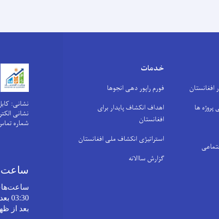
خدمات
افغانستان
فورم راپور دهی انجوها
نشانی: کابل
 پروژه ها
اهداف انکشاف پایدار برای
نشانی الکترونیکی: .af
افغانستان
شماره تماس
استراتیژی انکشاف ملی افغانستان
تماعی
گزارش ساالانه
ساعت‌ها
ساعت‌های
بعد از ظه