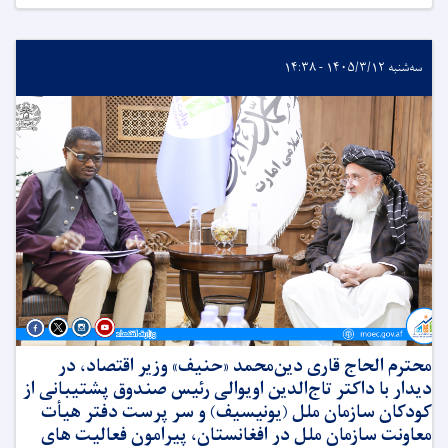
سه‌شنبه ۱۴۰۵/۳/۱۲ - ۱۴:۳۸
محترم الحاج قاری دین‌محمد «حنیف» وزیر اقتصاد، در
دیدار با داکتر تاج‌الدین اویوالی رئیس صندوق پشتیبانی از
کودکان سازمان ملل (یونیسیف) و سر پرست دفتر هیأت
معاونت سازمان ملل در افغانستان، پیرامون فعالیت های