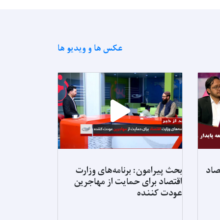
عکس ها و ویدیو ها
صاد
بحث پیرامون: برنامه‌های وزارت
برنامه های وز
اقتصاد برای حمایت از مهاجرین
با ناامنی غذا
عودت کننده
کاهش تدریجی
افغانستان