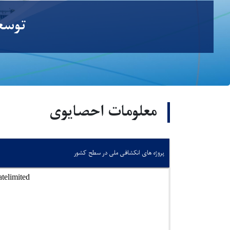
توسعە
معلومات احصایوی
پروژه های انکشافی ملی در سطح کشور