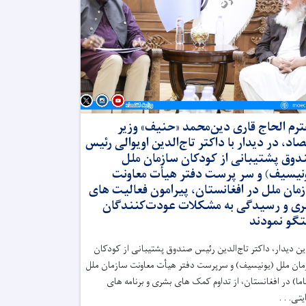
رم الحاج قاری دین‌محمد «حنیف» وزیر
صاد، در دیدار با داکتر تاج‌الدین اویوالی رئیس
وق پشتیبانی از کودکان سازمان ملل
نیسیف) و سر پرست دفتر هیأت معاونت
مان ملل در افغانستان، پیرامون فعالیت های
ی و رسیدگی به مشکلات عودت‌کنندگان
گو نمودند
ین دیدار، داکتر تاج‌الدین رئیس صندوق پشتیبانی از کودکان
ان ملل (یونیسیف) و سرپرست دفتر هیأت معاونت سازمان ملل
اما) در افغانستان، از تداوم کمک های بشری و برنامه های
تی. . .