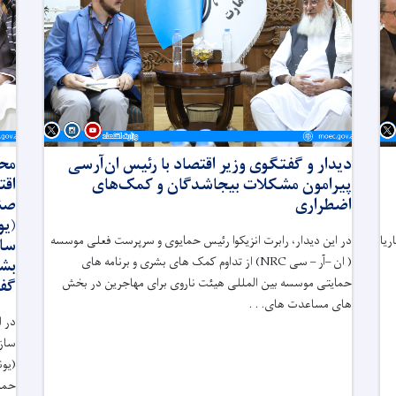
دیدار و گفتگوی وزیر اقتصاد با رئیس ان‌آر‌سی
محت
پیرامون مشکلات بیجاشدگان و کمک‌های
اقت
اضطراری
صند
(یو
ریا
در این دیدار، رابرت انزیکوا رئیس حمایوی و سرپرست فعلی موسسه
ساز
( ان –آر – سی
NRC
) از تداوم کمک های بشری و برنامه های
بشر
حمایتی موسسه بین المللی هیئت ناروی برای مهاجرین در بخش
گفت
های مساعدت های. . .
در ا
سازم
(یون
حمای