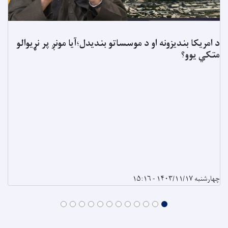
د امریکا بندیزونه او د موسساتو بندیدل؛آیا مونږ پر نړیوالو
متکي یوو؟
چهارشنبه ۱۴۰۳/۱۱/۱۷ - ۱۵:۱۶