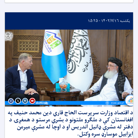
یکشنبه ۱۴۰۲/۷/۱۶ - ۱۵:۲۵
د اقتصاد وزارت سرپرست الحاج قاري دین محمد حنیف په
افغانستان کې د ملګرو ملتونو د بشري مرستو د همغږۍ د
دفتر له مشرې ډانیل اندریس او د اوچا له مشرې میرمن
ایزابیل موسارډ سره وکتل.