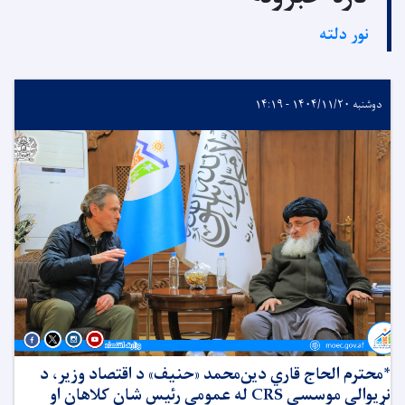
نور دلته
دوشنبه ۱۴۰۴/۱۱/۲۰ - ۱۴:۱۹
*محترم الحاج قاري دین‌محمد «حنیف» د اقتصاد وزیر، د
نړیوالې موسسې CRS له عمومي رئیس شان کلاهان او