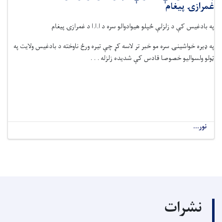
غمرازۍ پيغام
په بادغیس کې د زلزلې ځپلو هیوادوالو سره د ا.ا.ا د غمرازۍ پيغام
په ډیره خواشینۍ سره مو خبر تر لاسه کړ چې تیره ورځ ناوخته د بادغیس ولایت په
ټولو ولسوالیو خصوصا قادس کې شدیده زلزله . . .
نور...
نشرات