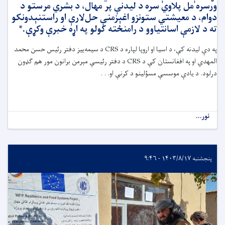
ورسره مل پلاوي سره د لیدنې پر مهال، د بشري مرستو د
دوام، د معیشتي ستونزو اغېزمنې حل‌لارې او راستنېدونکو
ته د لازمې اسانتیاوو د رامنځته کولو په اړه خبرې وکړې.*
په دې لیدنه کې، د اسیا او اروپا لپاره د CRS د سیمه‌ییز دفتر رئیس حسن محمد
المهدي او په افغانستان کې د CRS د دفتر رئیسې مېرمن برانون مور هم ګډون
درلود. د یادې موسسې مسؤلینو د کرنې او. . .
نور...
پنجشنبه ۱۴۰۳/۸/۱۷ - ۹:۴۶