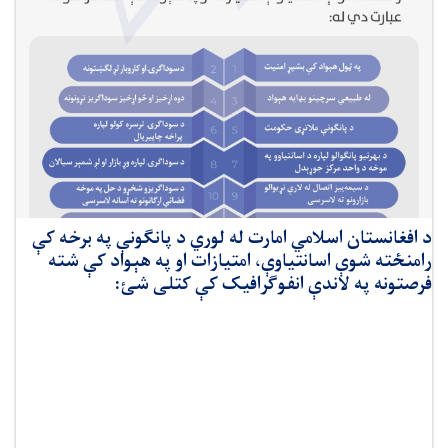
د افغانستان اسلامي امارت له لوري د پانګونې په برخه کې
رامنځته شوې اسانتیاوې، امتیازات او په هېواد کې شته
فرصتونه په لاندې انفوګرافیک کې کتلی شئ: