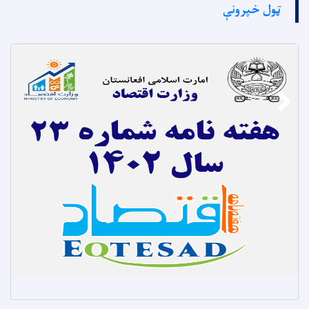
ټول خپرونې