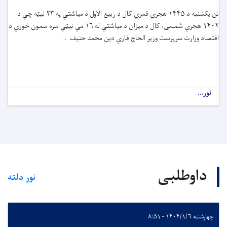
نن یکشنبه د ۱۴۴۵ هجري قمري کال د ربیع الاول د میاشتې په ۲۳ نیټه چې د
۱۴۰۲ هجري شمسی، کال د میزان د میاشتې له ۱۶ مي نیټې سره سمون خوري د
اقتصاد وزارت سرپرست وزیر الحاج قاري دین محمد حنیف. . .
نور...
داوطلبی
نور دلته
چهارشنبه ۱۴۰۴/۱/۶ - ۸:۵۱