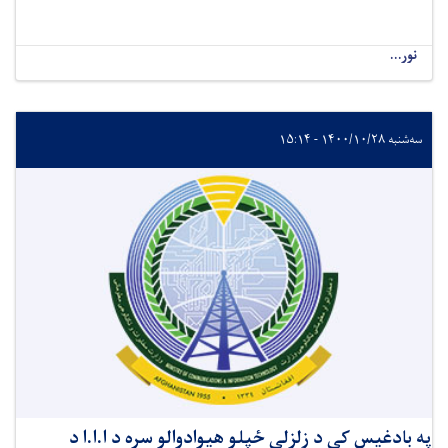
نور...
سه‌شنبه ۱۴۰۰/۱۰/۲۸ - ۱۵:۱۴
په بادغیس کې د زلزلې ځپلو هیوادوالو سره د ا.ا.ا د