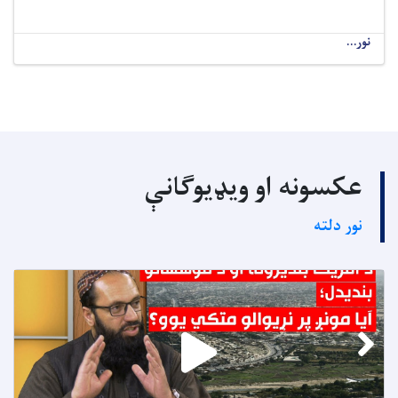
نور...
عکسونه او ویډیوګانې
نور دلته