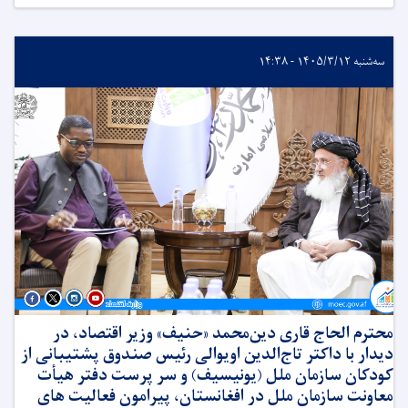
سه‌شنبه ۱۴۰۵/۳/۱۲ - ۱۴:۳۸
محترم الحاج قاری دین‌محمد «حنیف» وزیر اقتصاد، در
دیدار با داکتر تاج‌الدین اویوالی رئیس صندوق پشتیبانی از
کودکان سازمان ملل (یونیسیف) و سر پرست دفتر هیأت
معاونت سازمان ملل در افغانستان، پیرامون فعالیت های