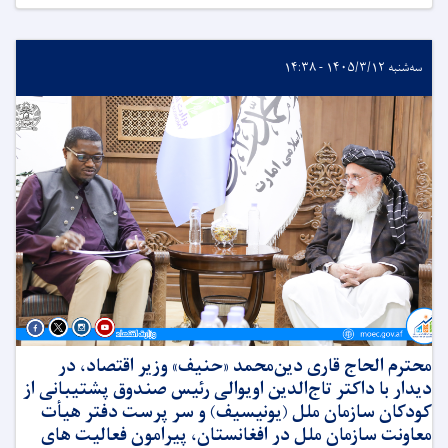
سه‌شنبه ۱۴۰۵/۳/۱۲ - ۱۴:۳۸
محترم الحاج قاری دین‌محمد «حنیف» وزیر اقتصاد، در
دیدار با داکتر تاج‌الدین اویوالی رئیس صندوق پشتیبانی از
کودکان سازمان ملل (یونیسیف) و سر پرست دفتر هیأت
معاونت سازمان ملل در افغانستان، پیرامون فعالیت های