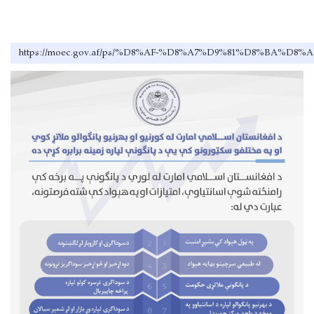
https://moec.gov.af/ps/%D8%AF-%D8%A7%D9%81%D8%