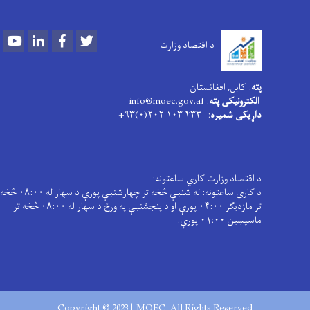
Youtube
LinkedIn
Facebook
Twitter
د اقتصاد وزارت
پته
: کابل, افغانستان
الکترونیکی پته
: info@moec.gov.af
داړیکی شمیره
: ۴۳۳ ۱۰۳ ۲۰۲(۰)۹۳+
د اقتصاد وزارت کاري ساعتونه:
د کاری ساعتونه: له شنبې څخه تر چهارشنبې پورې د سهار له ۰۸:۰۰ څخه
تر مازدیګر ۰۴:۰۰ پورې او د پنجشنبې په ورځ د سهار له ۰۸:۰۰ څخه تر
ماسپښین ۰۱:۰۰ پورې.
Copyright © 2023 | MOEC. All Rights Reserved