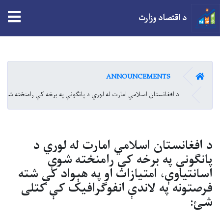
tion
د اقتصاد وزارت
اصلي
منځپانګه
دانګل
کور
ANNOUNCEMENTS
د افغانستان اسلامي امارت له لوري د پانګونې په برخه کې رامنځته شوې 
د افغانستان اسلامي امارت له لوري د
پانګونې په برخه کې رامنځته شوې
اسانتیاوې، امتیازات او په هېواد کې شته
فرصتونه په لاندې انفوګرافیک کې کتلی
شئ: