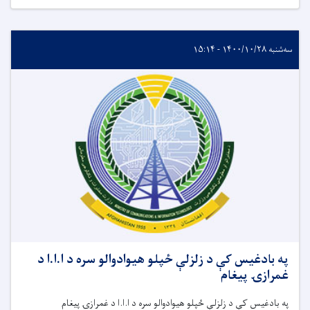
سه‌شنبه ۱۴۰۰/۱۰/۲۸ - ۱۵:۱۴
په بادغیس کې د زلزلې ځپلو هیوادوالو سره د ا.ا.ا د
غمرازۍ پيغام
په بادغیس کې د زلزلې ځپلو هیوادوالو سره د ا.ا.ا د غمرازۍ پيغام