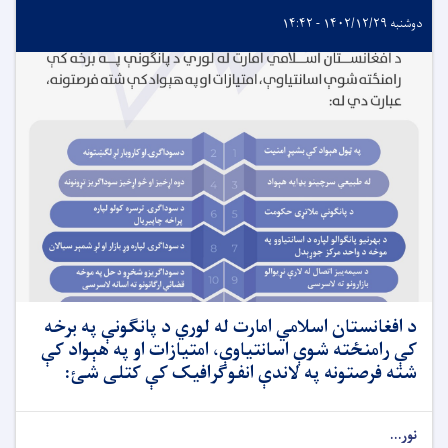
دوشنبه ۱۴۰۲/۱۲/۲۹ - ۱۴:۴۲
د افغانستان اسلامي امارت له لوري د پانګونې په برخه
کې رامنځته شوې اسانتیاوې، امتیازات او په هېواد کې
شته فرصتونه په لاندې انفوګرافیک کې کتلی شئ:
نور...