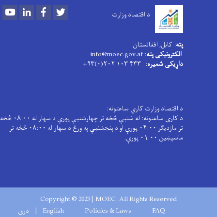
Youtube
LinkedIn
Facebook
Twitt
د کاری ساعتونه: له شنبې څخه تر چهارشنبې پورې د سهار له ۰۸:۰۰ څخه
تر مازدیګر ۰۴:۰۰ پورې او د پنجشنبې په ورځ د سهار له ۰۸:۰۰ څخه تر
Copyright © 202
English
دری