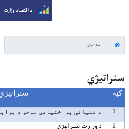
د اقتصاد وزارت
ستراتیژي
ایي موخو د برابرښت چوکاټ