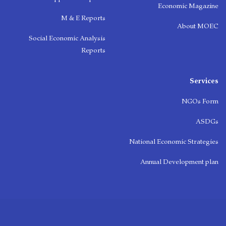
M & E Re
Social Economic Ana
Re