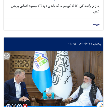
په زابل ولايت کي (316) کورنیو ته څه باندي دوه (٢) ميليونه افغانی وويشل
شوي
نور...
یکشنبه ۱۴۰۲/۷/۱۶ - ۱۵:۲۵