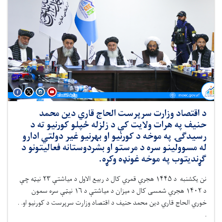
د اقتصاد وزارت سرپرست الحاج قاري دین محمد
حنیف په هرات ولایت کې د زلزله ځپلو کورنیو ته د
رسیدګۍ په موخه د کورنیو او بهرنیو غیر دولتي ادارو
له مسوولینو سره د مرستو او بشردوستانه فعالیتونو د
ګړندیتوب په موخه غونډه وکړه.
نن یکشنبه
د ۱۴۴۵ هجري قمري کال د ربیع الاول د میاشتې ۲۳ نیټه چې
د ۱۴۰۲ هجري شمسی کال د میزان د میاشتې د ۱۶ نیټې سره سمون
خوري الحاج قاري دین محمد حنیف د اقتصاد وزارت سرپرست د کورنیو او. .
.