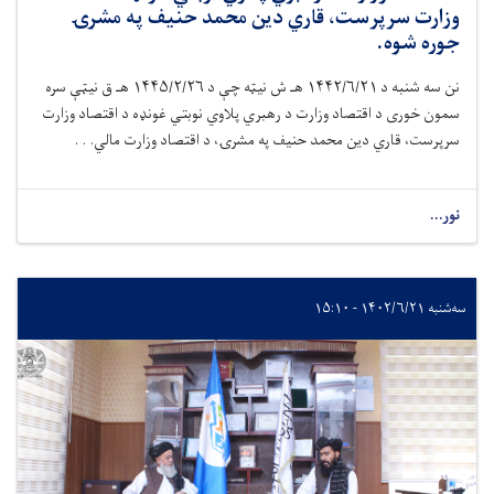
وزارت سرپرست، قاري دین محمد حنیف په مشرۍ
جوره شوه.
نن سه شنبه د ۱۴۴۲/۶/۲۱ هـ ش نیټه چې د ۱۴۴۵/۲/۲۶ هـ ق نیټې سره
سمون خوری د اقتصاد وزارت د رهبري پلاوي نوبتي غونډه د اقتصاد وزارت
سرپرست، قاري دین محمد حنیف په مشرۍ، د اقتصاد وزارت مالي. . .
نور...
سه‌شنبه ۱۴۰۲/۶/۲۱ - ۱۵:۱۰