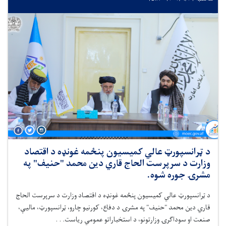
د ټرانسپورټ عالي کمیسیون پنځمه غونډه د اقتصاد
وزارت د سرپرست الحاج قاري دین محمد "حنیف" په
مشرۍ جوره شوه.
د ټرانسپورټ عالي کمیسیون پنځمه غونډه د اقتصاد وزارت د سرپرست الحاج
قاري دین محمد "حنیف" په مشرۍ د دفاع، کورنیو چارو، ټرانسپورټ، مالیې،
صنعت او سوداګرۍ وزارتونو، د استخباراتو عمومي ریاست. . .