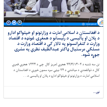
د افغانستان د اسلامي امارت د وزارتونو او خپلواکو ادارو
د پلان او پالیسۍ د رئیسانو د همغږۍ غونډه د اقتصاد
وزارت د کنفرانسونو په تالار کې د اقتصاد وزارت د
مسلکي مرستیال ډاکتر عبدالطیف نظري په مشرۍ
جوړه شوه.
نن سه شنبه د ۲۳/۳/۱۴۰۲ هجري لمریز کال چی د ۱۴۴۴ هجري قمري
کال د ذوالقعدې د میاشتې د ۲۴ نیټې سره سمون خوري د افغانستان د
اسلامي امارت د وزارتونو او خپلواکو ادارو د پلان او پالیسۍ د. . .
نور...