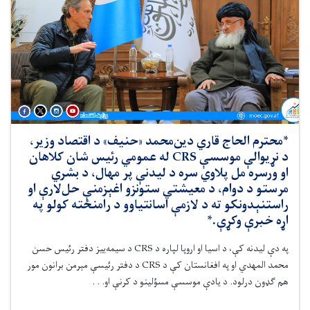
*محترم الحاج قاري دین‌محمد «حنیف» د اقتصاد وزیر،
د نړیوالې موسسې CRS له عمومي رئیس شان کلاهان
او ورسره مل پلاوي سره د لیدنې پر مهال، د بشري
مرستو د دوام، د معیشتي ستونزو اغېزمنې حل‌لارې او
راستنېدونکو ته د لازمې اسانتیاوو د رامنځته کولو په
اړه خبرې وکړې.*
په دې لیدنه کې، د اسیا او اروپا لپاره د CRS د سیمه‌ییز دفتر رئیس حسن
محمد المهدي او په افغانستان کې د CRS د دفتر رئیسې مېرمن برانون مور
هم ګډون درلود. د یادې موسسې مسؤلینو د کرنې او. . .