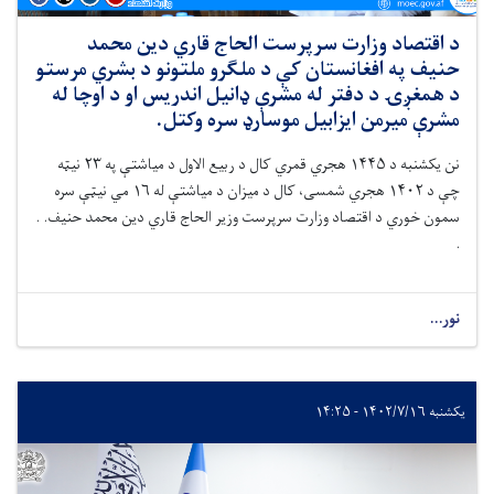
د اقتصاد وزارت سرپرست الحاج قاري دین محمد
حنیف په افغانستان کې د ملګرو ملتونو د بشري مرستو
د همغږۍ د دفتر له مشرې ډانیل اندریس او د اوچا له
مشرې میرمن ایزابیل موسارډ سره وکتل.
نن یکشنبه د ۱۴۴۵ هجري قمري کال د ربیع الاول د میاشتې په ۲۳ نیټه
چې د ۱۴۰۲ هجري شمسی، کال د میزان د میاشتې له ۱۶ مي نیټې سره
سمون خوري د اقتصاد وزارت سرپرست وزیر الحاج قاري دین محمد حنیف. .
.
نور...
یکشنبه ۱۴۰۲/۷/۱۶ - ۱۴:۲۵