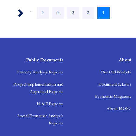
Pagination
Next ›
…
1
اوسنی
2
Page
3
Page
4
Page
5
Page
پاڼه
Public Documents
About
Poverty Analysis Reports
Our Old Wesbite
Project Implementation and
Document & Laws
Appraisal Reports
Economic Magazine
M & E Reports
About MOEC
Social Economic Analysis
Reports