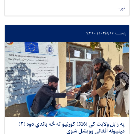
نور...
پنجشنبه ۱۴۰۳/۸/۱۷ - ۹:۴۶
په زابل ولايت کي (316) کورنیو ته څه باندي دوه (٢)
ميليونه افغانی وويشل شوي