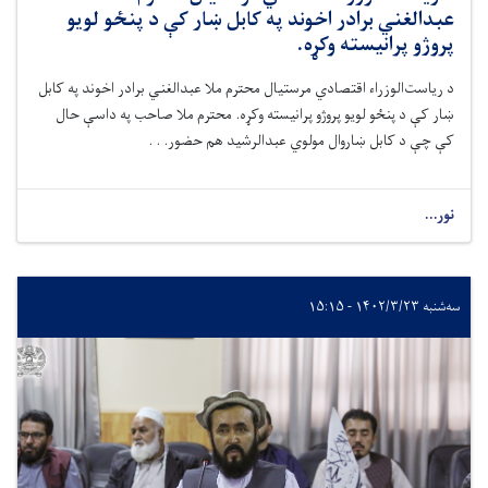
عبدالغني برادر اخوند په کابل ښار کې د پنځو لویو
پروژو پرانیسته وکړه.
د ریاست‌الوزراء اقتصادي مرستیال محترم ملا عبدالغني برادر اخوند په کابل
ښار کې د پنځو لویو پروژو پرانیسته وکړه. محترم ملا صاحب په داسې حال
کې چې د کابل ښاروال مولوي عبدالرشید هم حضور. . .
نور...
سه‌شنبه ۱۴۰۲/۳/۲۳ - ۱۵:۱۵