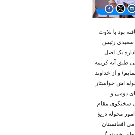
ه بود با تلاوت
ی سعیدی رئیس
داره یک اصل
ی طبق آیه کریمه
ایم) و از خداوند
حوله اش خواستار
ای دومی و
ی سخنگوی مقام
امور محوله دریغ
امی افغانستان
بطور خسته گی