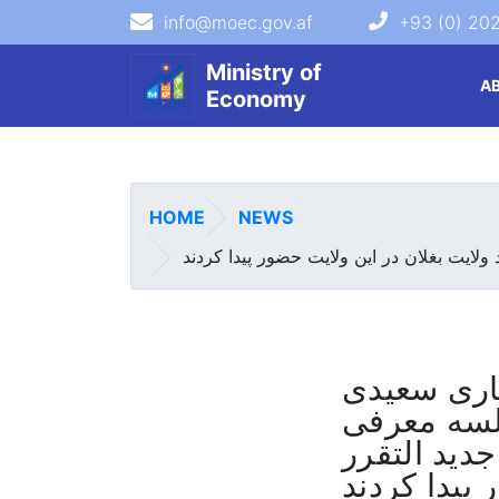
info@moec.gov.af
+93 (0) 20
navigation menu
Ministry of
A
Economy
HOME
NEWS
اری سعیدی
لسه معرفی
دید التقرر