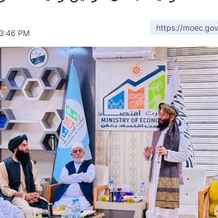
https://moec.go
 3:46 PM