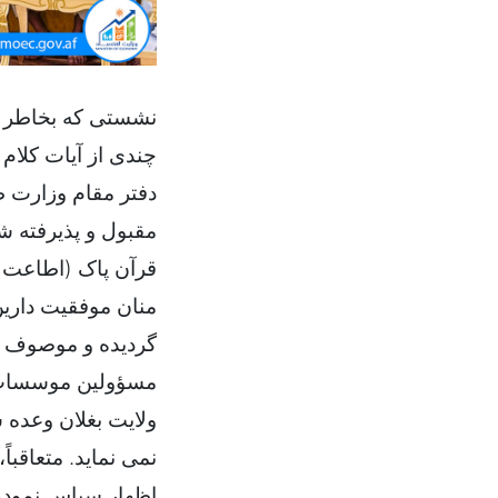
نشستی که بخاطر مع
چندی از آیات کلام
دفتر مقام وزارت ط
مقبول و پذیرفته ش
قرآن پاک (اطاعت ا
منان موفقیت دارین
گردیده و موصوف را
مسؤولین موسسات غ
ولایت بغلان وعده 
نمی نماید. متعاقبا
اظهار سپاس نموده