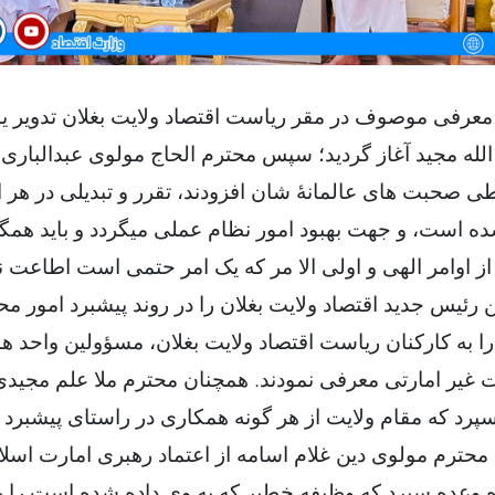
رفی موصوف در مقر ریاست اقتصاد ولایت بغلان تدویر یافت
 الله مجید آغاز گردید؛ سپس محترم الحاج مولوی عبدالبار
ی صحبت های عالمانۀ شان افزودند، تقرر و تبدیلی در هر ا
ده است، و جهت بهبود امور نظام عملی میگردد و باید همگ
ز اوامر الهی و اولی الا مر که یک امر حتمی است اطاعت نم
 رئیس جدید اقتصاد ولایت بغلان را در روند پیشبرد امور م
 به کارکنان ریاست اقتصاد ولایت بغلان، مسؤولین واحد ه
یر امارتی معرفی نمودند. همچنان محترم ملا علم مجید
سپرد که مقام ولایت از هر گونه همکاری در راستای پیشبرد 
ً، محترم مولوی دین غلام اسامه از اعتماد رهبری امارت اسل
 وعده سپرد که وظیفه خطیر که به وی داده شده است را 