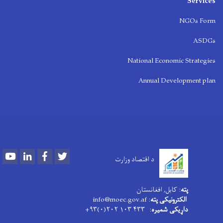
Services
NGOs Form
ASDGs
National Economic Strategies
Annual Development plan
Youtube
LinkedIn
Facebook
Twitter
د اقتصاد وزارت
پته
: کابل, افغانستان
الکترونیکی پته
: info@moec.gov.af
داړیکی شمیره
: ۴۳۳ ۱۰۳ ۲۰۲(۰)۹۳+