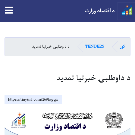
tion
د اقتصاد وزارت
اصلي
منځپانګه
دانګل
کور
TENDERS
د داوطلبۍ خبرتیا تمدید
د داوطلبۍ خبرتیا تمدید
https://tinyurl.com/269loggx