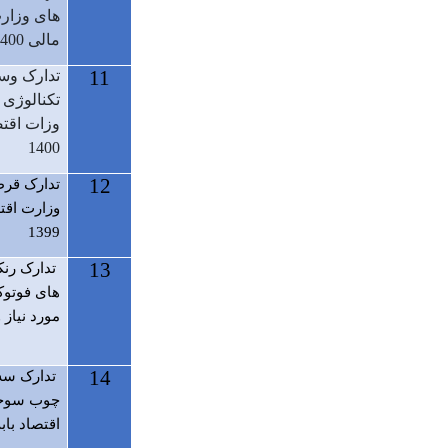
های وزار
مالی 1400
11
تدارک وسا
تکنالوژی 
وزات اقتص
1400
12
تدارک قرط
وزارت اقت
1399
13
تدارک رنک
های ف
مورد نیا
14
تدارک سه 
چوب سوخت
اقتصاد بابت