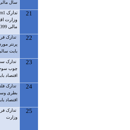
سال مالی 399
21
تدارک 1
tm
وزارت اقت
مالی 1399
22
تدارک قرط
پرنتر مورد
بابت سالی م
23
تدارک سه ن
چوب سوخت
اقتصاد بابت
24
تدارک فلت
بطری وسای
اقتصاد بابت
25
تدارک فرن
وزارت