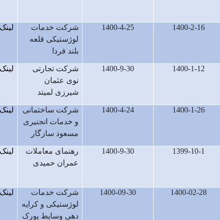
1400-2-16
1400-4-25
شرکت خدمات
لینک
لوژستیکی قلعه
بلند فردا
1400-1-12
1400-9-30
شرکت تجارتی
لینک
نوی عثمان
شیرزی لمیتد
1400-1-26
1400-4-24
شرکت ساختمانی
لینک
و خدمات انجنیری
مسعود سازگار
1399-10-1
1400-9-30
رهنمای معاملات
لینک
عمران حمیدی
1400-02-28
1400-09-30
شرکت خدمات
لینک
لوژستیکی و کرایه
دهی وسایط یورک