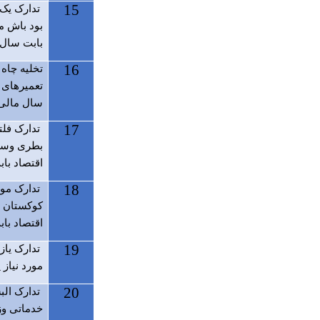
15
تدارک یک 
بود باش م
بابت سال ما
16
تخلیه چاه
تعمیرهای 
سال مالی 399
17
تدارک فلت
بطری وسای
اقتصاد بابت
18
تدارک مواد
کوکستان م
اقتصاد بابت
19
تدارک یاز
مورد نیاز 
20
تدارک الب
خدماتی وز