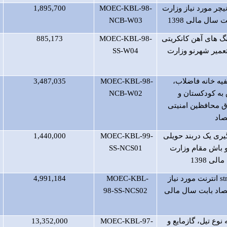
یچر مورد نیاز وزارت
MOEC-KBL-98-
1,895,700
 سال مالی 1398
NCB-W03
 های آهن کانکریتی
MOEC-KBL-98-
885,173
تعمیر شهرنو وزارت
SS-W04
یه خانه فاضلاب،
MOEC-KBL-98-
3,487,035
 به کودکستان و
NCB-W02
 محافظین امنیتی
صاد
یری یک دربند حویلی
MOEC-KBL-99-
1,440,000
 باش مقام وزارت
SS-NCS01
لی 1398
s
انترنت مورد نیاز
MOEC-KBL-
4,991,184
صاد بابت سال مالی
98-SS-NCS02
وع تیل، گازمایع و
MOEC-KBL-97-
13,352,000