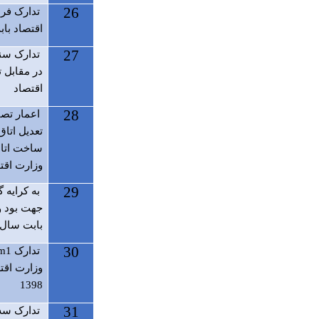
26
تدارک فرن
اقتصاد بابت
27
تدارک سنگ
در مقابل 
اقتصاد
28
اعمار تصف
تعدیل اتاق
ساخت اتاق
وزارت اقت
29
به کرایه گ
جهت بود و
بابت سال ما
30
تدارک 1
tm
وزارت اقت
1398
31
تدارک سه ن