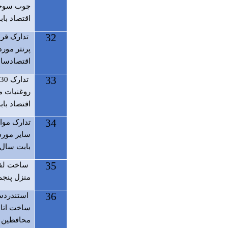
چوب سوخت
اقتصاد بابت
32
تدارک قرط
پرنتر مورد
اقتصادسال م
33
روغنیات م
اقتصاد بابت
34
تدارک مواد
سایر مورد 
بابت سال ما
35
ساخت لفت 
منزل پنجم
36
استندردس
ساخت اتاق
محافظین