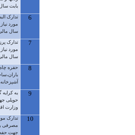
بابت سال ما
6
تدارک الب
مورد نیاز
سال مالی 400
7
تدارک پرز
مورد نیاز
سال مالی 400
8
حفره چاه
باران،سا
آشپزخانه .
9
به کرایه 
حویلی جه
وزارت اق
10
تدارک موا
مصرفی و 
جهت حفظ 