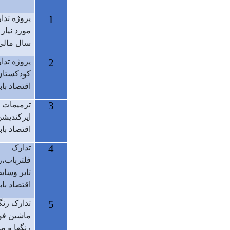
1
پروژه تد
مورد نیاز
سال مالی 400
2
پروژه تدا
کودکستان
اقتصاد باب
3
ترمیمات 
ایرکندیش
اقتصاد باب
4
تدارک
فلترباب،
تایر وسای
اقتصاد باب
5
تدارک رنگ
ماشین فو
رنگها و م