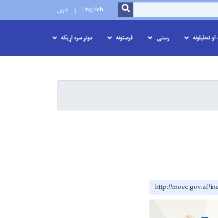
SEARCH
English
دری
او تحلیلونه
رسنۍ
فرصتونه
مونږ سره اړیکه
http://moec.gov.af/i