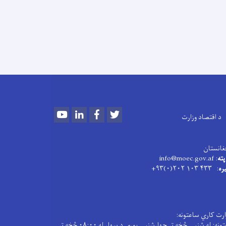
Youtube
LinkedIn
Facebook
Twitter
د اقتصاد وزارت
فغانستان
پته
: info@moec.gov.af
ره
: ۴۳۳ ۱۰۳ ۲۰۲(۰)۹۳+
ارت کاري ساعتونه:
د کاری ساعتونه: له شنبې څخه تر چهارشنبې پورې د سهار له ۰۸:۰۰ څخه تر