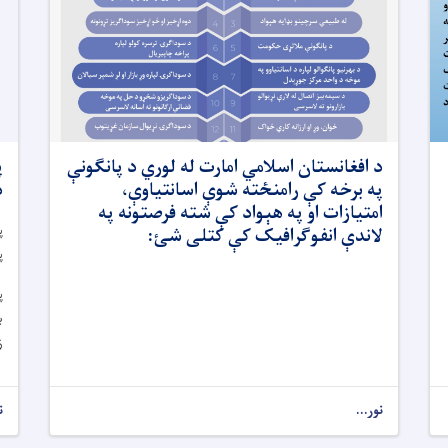
د افغانستان اسلامي امارت له لوري د پانګونې
پ
په برخه کې رامنځته شوې اسانتیاوې،
د
امتیازات او په هېواد کې شته فرصتونه په
پ
لاندې انفوګرافیک کې کتلی شئ:
پ
پ
ب
ز
نور...
ن