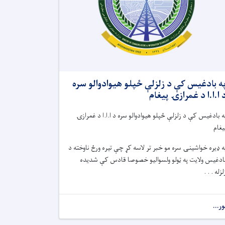
ه بادغیس کې د زلزلې ځپلو هیوادوالو سره
 ا.ا.ا د غمرازۍ پيغام
ه بادغیس کې د زلزلې ځپلو هیوادوالو سره د ا.ا.ا د غمرازۍ
يغام
ه ډیره خواشینۍ سره مو خبر تر لاسه کړ چې تیره ورځ ناوخته د
ادغیس ولایت په ټولو ولسوالیو خصوصا قادس کې شدیده
لزله . . .
ور...