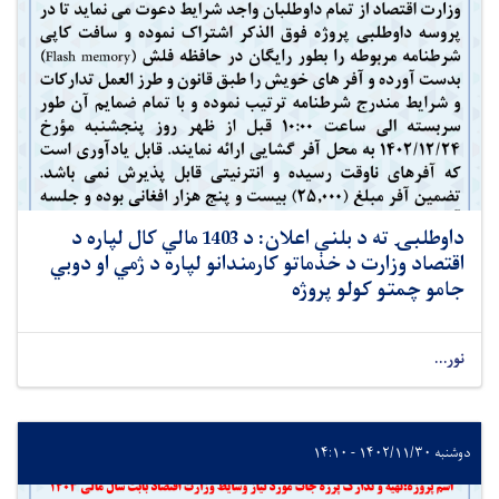
داوطلبۍ ته د بلنې اعلان: د 1403 مالي کال لپاره د
اقتصاد وزارت د خدماتو کارمندانو لپاره د ژمي او دوبي
جامو چمتو کولو پروژه
نور...
دوشنبه ۱۴۰۲/۱۱/۳۰ - ۱۴:۱۰