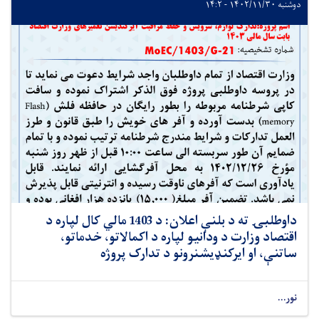
دوشنبه ۱۴۰۲/۱۱/۳۰ - ۱۴:۲
داوطلبۍ ته د بلنې اعلان: د 1403 مالي کال لپاره د
اقتصاد وزارت د ودانیو لپاره د اکمالاتو، خدماتو،
ساتنې، او ایرکنډیشنرونو د تدارک پروژه
نور...