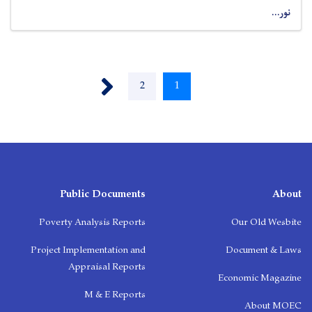
نور...
Pagination
Next ›
1
اوسنی
2
Page
پاڼه
Public Documents
About
Poverty Analysis Reports
Our Old Wesbite
Project Implementation and
Document & Laws
Appraisal Reports
Economic Magazine
M & E Reports
About MOEC