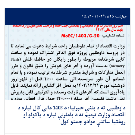
چهارشنبه ۱۴۰۲/۱۱/۲۵ - ۱۵:۱۲
داوطلبۍ ته د بلنې خبرتیا: د 1403 مالي کال لپاره د
اقتصاد وزارت ترمیم ته د پاملرنې لپاره د پاکولو او
روغتیا ساتنې موادو چمتو کول