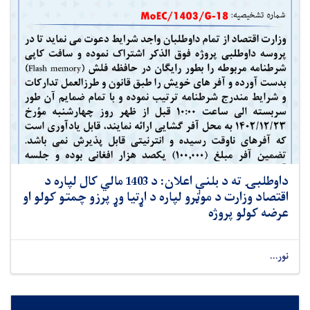
داوطلبۍ ته د بلنې اعلان: د 1403 مالي کال لپاره د
اقتصاد وزارت د موټرو لپاره د اړتیا وړ پرزو چمتو کولو او
عرضه کولو پروژه
نور...