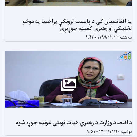
په افغانستان کې د پایښت لرونکې پراختیا په موخو
تخنیکي او رهبري کمیټه جوړیږي
سه‌شنبه ۱۳۹۹/۱۲/۱۲ - ۹:۴۳
د اقتصاد وزارت د رهبري هیات نوبتي غونډه جوړه شوه
دوشنبه ۱۳۹۹/۱۱/۲۰ - ۸:۵۱