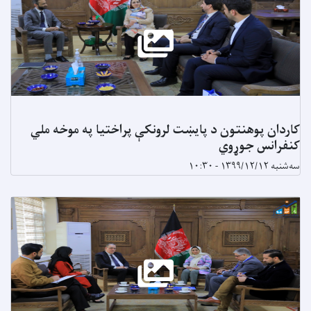
کاردان پوهنتون د پایښت لرونکې پراختیا په موخه ملي
کنفرانس جوړوي
سه‌شنبه ۱۳۹۹/۱۲/۱۲ - ۱۰:۳۰