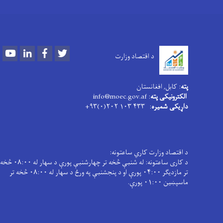
Youtube
LinkedIn
Facebook
Twitter
د اقتصاد وزارت
پته
: کابل, افغانستان
الکترونیکی پته
: info@moec.gov.af
داړیکی شمیره
: ۴۳۳ ۱۰۳ ۲۰۲(۰)۹۳+
د اقتصاد وزارت کاري ساعتونه:
د کاری ساعتونه: له شنبې څخه تر چهارشنبې پورې د سهار له ۰۸:۰۰ څخه
تر مازدیګر ۰۴:۰۰ پورې او د پنجشنبې په ورځ د سهار له ۰۸:۰۰ څخه تر
ماسپښین ۰۱:۰۰ پورې.