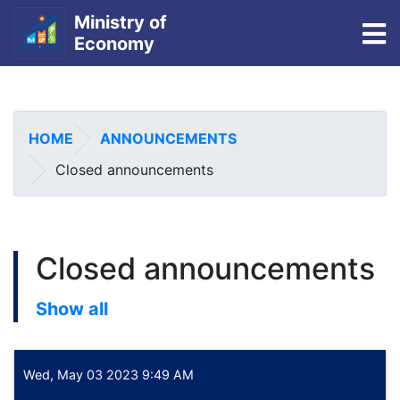
Ministry of
To
Economy
Skip
to
main
HOME
ANNOUNCEMENTS
content
Closed announcements
Closed announcements
Show all
Wed, May 03 2023 9:49 AM