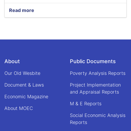
Read more
about
اطلاعیه
ریاست
انسجام
فعالیت
های
موسسات
غیر
دولتی
About
Public Documents
مبنی
بر
Our Old Wesbite
Poverty Analysis Reports
عدم
جانبداری
Document & Laws
Project Implementation
موسسات
and Appraisal Reports
غیر
Economic Magazine
حکومتی
M & E Reports
در
About MOEC
روندهای
Social Economic Analysis
انتخاباتی
Reports