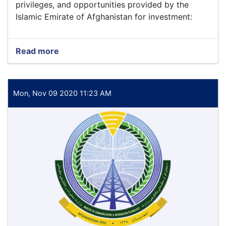
privileges, and opportunities provided by the
Islamic Emirate of Afghanistan for investment:
Read more
about
The
infographic
below
shows
Mon, Nov 09 2020 11:23 AM
the
facilities,
privileges,
and
opportunities
provided
by
the
Islamic
Emirate
of
Afghanistan
for