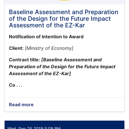
investment:
Baseline Assessment and Preparation
of the Design for the Future Impact
Assessment of the EZ-Kar
Notification of Intention to Award
Client:
[Ministry of Economy]
Contract title
:
[Baseline Assessment and
Preparation of the Design for the Future Impact
Assessment of the EZ-Kar]
Co . . .
Read more
about
Baseline
Assessment
and
Preparation
Wed, Sep 25 2019 5:08 PM