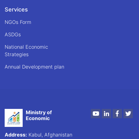
Services
NGOs Form
ASDGs
National Economic
Strategies
Annual Development plan
Ministry of
Youtube
LinkedIn
Faceboo
Twi
Economic
Address:
Kabul, Afghanistan