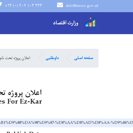
+۹۳ (۰) ۲۰۲ ۱۰۳ ۴۳۳
info@moec.gov.af
navigation menu
وزارت اقتصاد
صفحه اصلی
داوطلبی
اعلان پروژه تحت  Procurement of Goods for Supply of Four Soft Skin SUV Vehicles for Ez-Kar
es For Ez-Kar
B1%D9%88%DA%98%D9%87-%D8%AA%D8%AD%D8%AA-%D9%86%D8%A7%D9%85