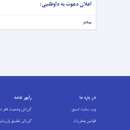
اعلان دعوت به داوطلبی:
بیشتر
در باره ما
راپور عامه
ویب سایت اسبق
گزراش وضعیت فقر در 
قوانین ومقررات
گزراش تطبیق وارزیابی