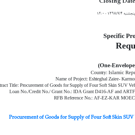
Closing Dat
نجشنبه ۱۳۹۸/۷/۴ - ۱۲:۰
Specific Pr
Requ
Islamic Rep
Country:
Name of Project:
Eshteghal Zaiee- Karmon
ract Title:
Procurement of Goods for Supply of Four Soft Skin SUV Vehi
Loan No./Credit No./ Grant No.:
IDA Grant D416-AF and ARTF
RFB Reference No.:
AF-EZ-KAR MOEC-
Procurement of Goods for Supply of Four Soft Skin SUV 