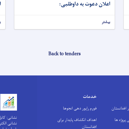
اعلان دعوت به داوطلبی:
:
بیشتر
ب
Back to tenders
خدمات
افغانستان
فورم راپور دهی انجوها
نشانی: کابل
 پروژه ها
اهداف انکشاف پایدار برای
نشا: info@moec.gov.af
افغانستان