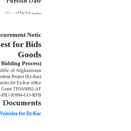
e
Publish Date
سه‌شنبه ۱۳۹۸/۶/۵ - ۱۲:۰
پ
ocurement Notic
est for Bids
Goods
(One-Envelope Bidding Process)
ublic of Afghanistan
dena Project (Ez-Kar)
cles for Ez-Kar office
 Grant TF0A9092-AF
PIU-95994-GO-RFB
Documents
Vehicles for Ez-Kar