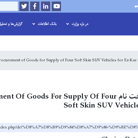
Twitter
Facebook
LinkedIn
Youtube
Search
در باره وزارت
بانک اطلاعات
گزارش‌ها و تحلی
Skip
to
main
نام
content
اعلان پر Procurement Of Goods For Supply Of Four
Soft Skin SUV Vehicl
.af/index.php/dr/%D8%A7%D8%B9%D9%84%D8%A7%D9%86-%D9%BE%D8%