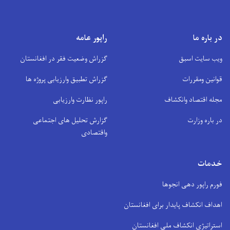
در باره ما
راپور عامه
ویب سایت اسبق
گزراش وضعیت فقر در افغانستان
قوانین ومقررات
گزراش تطبیق وارزیابی پروژه ها
مجله اقتصاد وانکشاف
راپور نظارت وارزیابی
در باره وزارت
گزارش تحلیل های اجتماعی
واقتصادی
خدمات
فورم راپور دهی انجوها
اهداف انکشاف پایدار برای افغانستان
استراتیژی انکشاف ملی افغانستان