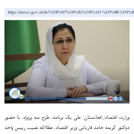
https://moec.gov.af/dr/%D8%B7%D8%B1%D8%AD-%D9%
وزارت اقتصاد_افغانستان: طی یک برنامه، طرح سه پروژه، با حضور
دوکتور کریمه حامد فاریابی وزیر اقتصاد، عطا‌الله نصیب رییس واحد