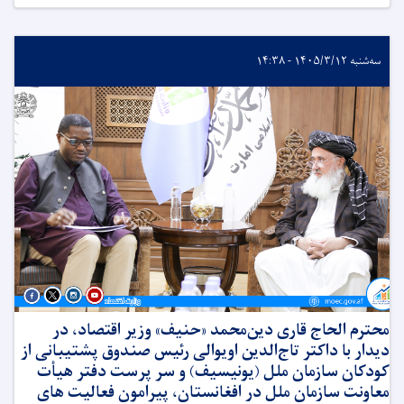
سه‌شنبه ۱۴۰۵/۳/۱۲ - ۱۴:۳۸
محترم الحاج قاری دین‌محمد «حنیف» وزیر اقتصاد، در
دیدار با داکتر تاج‌الدین اویوالی رئیس صندوق پشتیبانی از
کودکان سازمان ملل (یونیسیف) و سر پرست دفتر هیأت
معاونت سازمان ملل در افغانستان، پیرامون فعالیت های