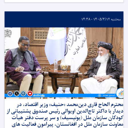
سه‌شنبه ۱۴۰۵/۳/۱۲ - ۱۴:۳۸
محترم الحاج قاری دین‌محمد «حنیف» وزیر اقتصاد، در
دیدار با داکتر تاج‌الدین اویوالی رئیس صندوق پشتیبانی از
کودکان سازمان ملل (یونیسیف) و سر پرست دفتر هیأت
معاونت سازمان ملل در افغانستان، پیرامون فعالیت های