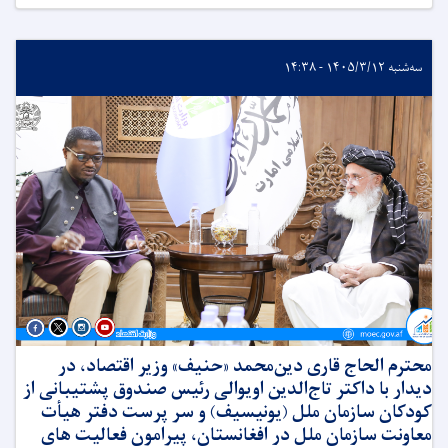
سه‌شنبه ۱۴۰۵/۳/۱۲ - ۱۴:۳۸
محترم الحاج قاری دین‌محمد «حنیف» وزیر اقتصاد، در
دیدار با داکتر تاج‌الدین اویوالی رئیس صندوق پشتیبانی از
کودکان سازمان ملل (یونیسیف) و سر پرست دفتر هیأت
معاونت سازمان ملل در افغانستان، پیرامون فعالیت های