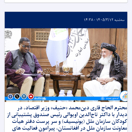
سه‌شنبه ۱۴۰۵/۳/۱۲ - ۱۴:۳۸
محترم الحاج قاری دین‌محمد «حنیف» وزیر اقتصاد، در
دیدار با داکتر تاج‌الدین اویوالی رئیس صندوق پشتیبانی از
کودکان سازمان ملل (یونیسیف) و سر پرست دفتر هیأت
معاونت سازمان ملل در افغانستان، پیرامون فعالیت های