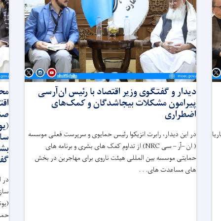
دیدار و گفتگوی وزیر اقتصاد با رئیس ان‌آر‌سی
محت
پیرامون مشکلات بیجاشدگان و کمک‌های
اقت
اضطراری
صند
(یو
ریا
در این دیدار، رابرت انزیکوا رئیس حمایوی و سرپرست فعلی موسسه
ساز
( ان –آر – سی
NRC
) از تداوم کمک های بشری و برنامه های
بشر
حمایتی موسسه بین المللی هیئت ناروی برای مهاجرین در بخش
گفت
های مساعدت های. . .
در ا
سازم
(یون
حمای