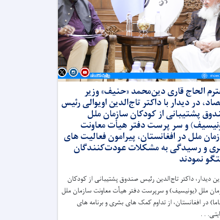
رم الحاج قاری دین‌محمد «حنیف» وزیر
صاد، در دیدار با داکتر تاج‌الدین اویوالی رئیس
وق پشتیبانی از کودکان سازمان ملل
نیسیف) و سر پرست دفتر هیأت معاونت
مان ملل در افغانستان، پیرامون فعالیت های
ی و رسیدگی به مشکلات عودت‌کنندگان
گو نمودند
ین دیدار، داکتر تاج‌الدین رئیس صندوق پشتیبانی از کودکان
ان ملل (یونیسیف) و سرپرست دفتر هیأت معاونت سازمان ملل
اما) در افغانستان، از تداوم کمک های بشری و برنامه های
تی. . .