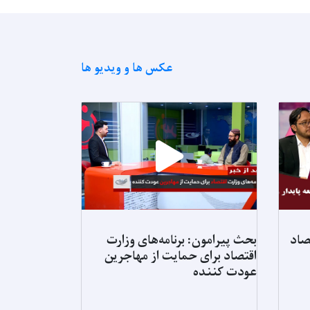
عکس ها و ویدیو ها
صاد
بحث پیرامون: برنامه‌های وزارت
برنامه های وز
اقتصاد برای حمایت از مهاجرین
با ناامنی غذا
عودت کننده
کاهش تدریجی
افغانستان