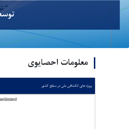
توسعە
معلومات احصایوی
پروژه های انکشافی ملی در سطح کشور